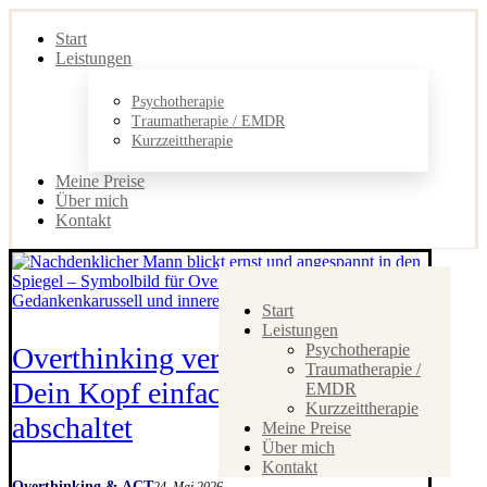
Start
Leistungen
Psychotherapie
Traumatherapie / EMDR
Kurzzeittherapie
Meine Preise
Über mich
Kontakt
Start
Leistungen
Psychotherapie
Overthinking verstehen: Warum
Traumatherapie /
Dein Kopf einfach nicht
EMDR
Kurzzeittherapie
abschaltet
Meine Preise
Über mich
Kontakt
Overthinking & ACT