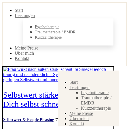
Start
Leistungen
Psychotherapie
Traumatherapie / EMDR
Kurzzeittherapie
Meine Preise
Über mich
Kontakt
Start
Leistungen
Psychotherapie
Selbstwert stärken: Warum Du
Traumatherapie /
Dich selbst schnell infrage stellst
EMDR
Kurzzeittherapie
Meine Preise
Über mich
Selbstwert & People Pleasing
17. Mai 2026
Kontakt