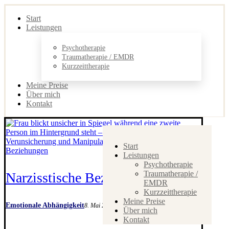
Start
Leistungen
Psychotherapie
Traumatherapie / EMDR
Kurzzeittherapie
Meine Preise
Über mich
Kontakt
Start
Leistungen
Psychotherapie
Traumatherapie /
Narzisstische Beziehung erkennen
EMDR
Kurzzeittherapie
Meine Preise
Emotionale Abhängigkeit
8. Mai 2026
Über mich
Kontakt