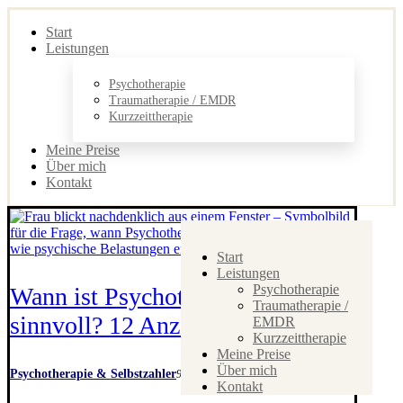
Start
Leistungen
Psychotherapie
Traumatherapie / EMDR
Kurzzeittherapie
Meine Preise
Über mich
Kontakt
Start
Leistungen
Psychotherapie
Wann ist Psychotherapie
Traumatherapie /
sinnvoll? 12 Anzeichen erkennen
EMDR
Kurzzeittherapie
Meine Preise
Über mich
Psychotherapie & Selbstzahler
9. Juni 2026
Kontakt