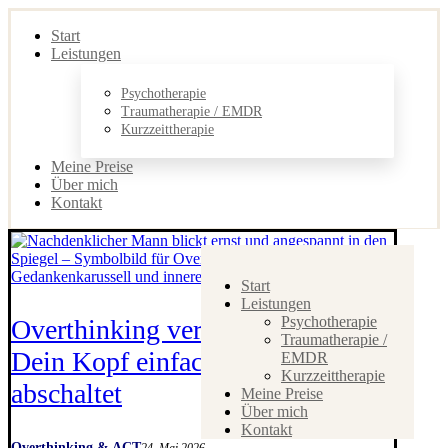
Start
Leistungen
Psychotherapie
Traumatherapie / EMDR
Kurzzeittherapie
Meine Preise
Über mich
Kontakt
Start
Leistungen
Psychotherapie
Overthinking verstehen: Warum
Traumatherapie /
Dein Kopf einfach nicht
EMDR
Kurzzeittherapie
abschaltet
Meine Preise
Über mich
Kontakt
Overthinking & ACT