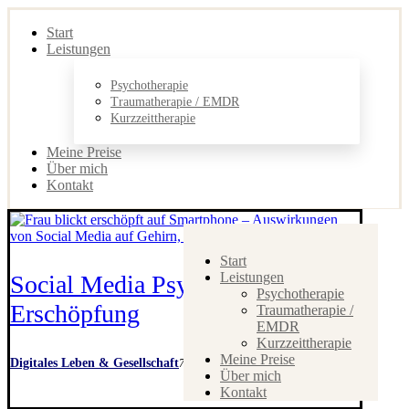
Start
Leistungen
Psychotherapie
Traumatherapie / EMDR
Kurzzeittherapie
Meine Preise
Über mich
Kontakt
Start
Leistungen
Social Media Psyche: Die soziale
Psychotherapie
Erschöpfung
Traumatherapie /
EMDR
Kurzzeittherapie
Meine Preise
Digitales Leben & Gesellschaft
7. Juni 2026
Über mich
Kontakt