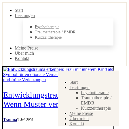
Start
Leistungen
Psychotherapie
Traumatherapie / EMDR
Kurzzeittherapie
Meine Preise
Über mich
Kontakt
Start
Leistungen
Psychotherapie
Entwicklungstrauma erkennen:
Traumatherapie /
Wenn Muster verletzt haben
EMDR
Kurzzeittherapie
Meine Preise
Über mich
Trauma
3. Juli 2026
Kontakt